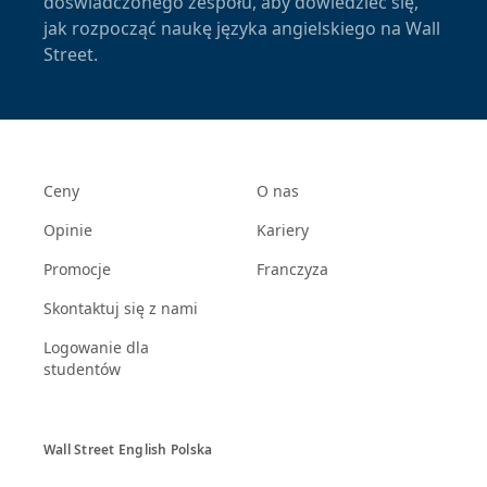
doświadczonego zespołu, aby dowiedzieć się,
jak rozpocząć naukę języka angielskiego na Wall
Street.
Ceny
O nas
Opinie
Kariery
Promocje
Franczyza
Skontaktuj się z nami
Logowanie dla
studentów
Wall Street English Polska