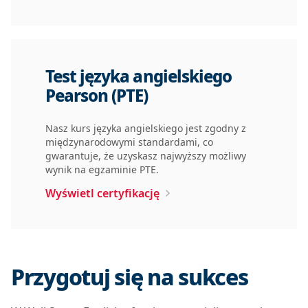
Test języka angielskiego
Pearson (PTE)
Nasz kurs języka angielskiego jest zgodny z
międzynarodowymi standardami, co
gwarantuje, że uzyskasz najwyższy możliwy
wynik na egzaminie PTE.
Wyświetl certyfikację
Przygotuj się na sukces