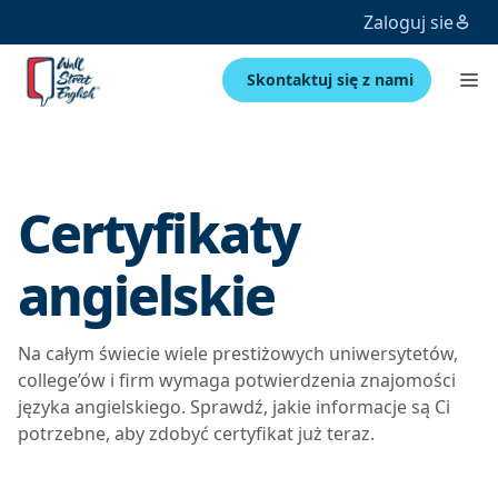
Zaloguj sie
Skontaktuj się z nami
Certyfikaty
angielskie
Na całym świecie wiele prestiżowych uniwersytetów,
college’ów i firm wymaga potwierdzenia znajomości
języka angielskiego. Sprawdź, jakie informacje są Ci
potrzebne, aby zdobyć certyfikat już teraz.