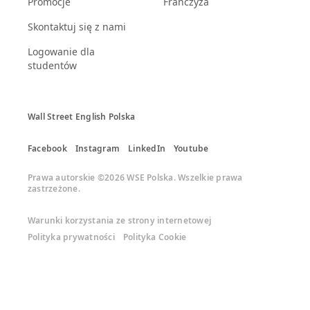
Promocje
Franczyza
Skontaktuj się z nami
Logowanie dla
studentów
Wall Street English Polska
Facebook
Instagram
LinkedIn
Youtube
Prawa autorskie ©2026 WSE Polska. Wszelkie prawa
zastrzeżone.
Warunki korzystania ze strony internetowej
Polityka prywatności
Polityka Cookie