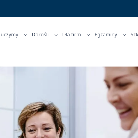
k uczymy
Dorośli
Dla firm
Egzaminy
Szk