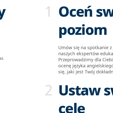
y
1
Oceń sw
poziom
Umów się na spotkanie z
naszych ekspertów eduka
as
Przeprowadzimy dla Ciebi
ocenę języka angielskieg
się, jaki jest Twój dokła
2
Ustaw s
cele