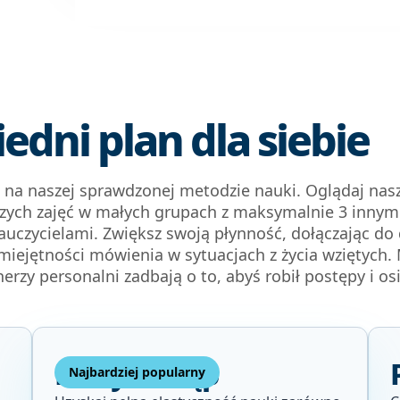
dni plan dla siebie
 na naszej sprawdzonej metodzie nauki. Oglądaj nasze
naszych zajęć w małych grupach z maksymalnie 3 inn
auczycielami. Zwiększ swoją płynność, dołączając d
iejętności mówienia w sytuacjach z życia wziętych. 
enerzy personalni zadbają o to, abyś robił postępy i o
Pełny dostęp
Najbardziej popularny