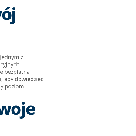
ój
 jednym z
cyjnych.
e bezpłatną
o, aby dowiedzieć
dny poziom.
woje