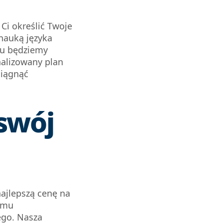
Ci określić Twoje
 nauką języka
mu będziemy
alizowany plan
siągnąć
swój
ajlepszą cenę na
omu
ego. Nasza