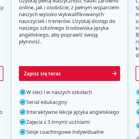
Uzyskaj pełną elastyczność nauki zarówno
C
sy
online, jak i osobiście, z pełnym wsparciem
s
naszych wysoko wykwalifikowanych
m
nauczycieli i trenerów. Uzyskaj dostęp do
z
naszego szkolnego środowiska języka
n
angielskiego, aby poprawić swoją
B
płynność.
r
k
d
Zapisz się teraz
W sieci i w naszych szkołach
Serial edukacyjny
go
Interaktywne lekcje języka angielskiego
Zajęcia z 3 innymi uczniami
Sesje coachingowe indywidualne